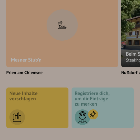
Beim 
Mesner Stub'n
Steakh
Prien am Chiemsee
Nußdorf 
Neue Inhalte
Registriere dich,
vorschlagen
um dir Einträge
zu merken