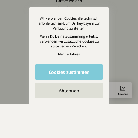
Partner werden
Crowdfunding
Förderungen
Wir verwenden Cookies, die technisch
Werbemöglichkeiten
erforderlich sind, um Dir hey.bayern zur
Verfügung zu stellen.
Wenn Du Deine Zustimmung erteilst,
Rechtliches
verwenden wir zusätzliche Cookies zu
statistischen Zwecken.
Impressum
Mehr erfahren
Datenschutz
AGB
Cookies zustimmen
Cookies zurücksetzen
Presse
Ablehnen
Anfahrt
Anrufen
Mediakit
Presseanfragen
Presseberichte
Wir unterstützen Euch