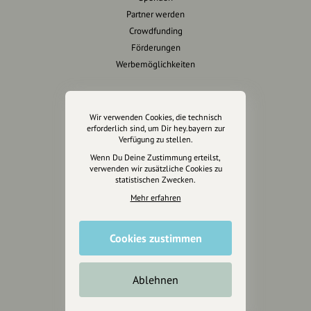
Partner werden
Crowdfunding
Förderungen
Werbemöglichkeiten
Rechtliches
Wir verwenden Cookies, die technisch
Impressum
erforderlich sind, um Dir hey.bayern zur
Verfügung zu stellen.
Datenschutz
Wenn Du Deine Zustimmung erteilst,
AGB
verwenden wir zusätzliche Cookies zu
Cookies zurücksetzen
statistischen Zwecken.
Mehr erfahren
Presse
Mediakit
Cookies zustimmen
Presseanfragen
Presseberichte
Ablehnen
Wir unterstützen Euch