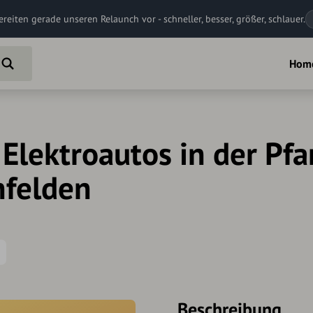
ereiten gerade unseren Relaunch vor - schneller, besser, größer, schlauer.
Hom
 Elektroautos in der Pfa
nfelden
Beschreibung