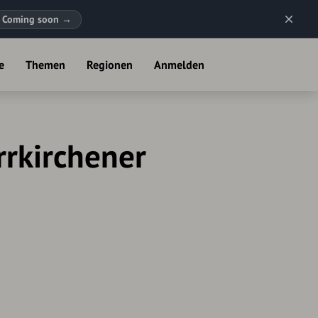
Coming soon
→
e
Themen
Regionen
Anmelden
rrkirchener