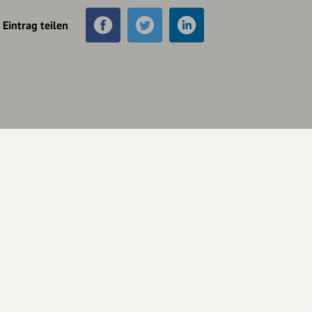
Eintrag teilen
Unterstütze
unsere Plattform
hey.bayern ist ein Projekt von
uns für unsere Region und
für alle, die uns besuchen
wollen.