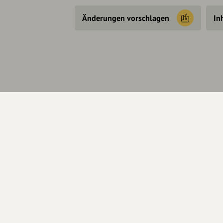
Änderungen vorschlagen
In
Über Uns
Se
Über hey.bayern
Kon
Story & Vision
Hel
Die Köpfe
Unterstützer