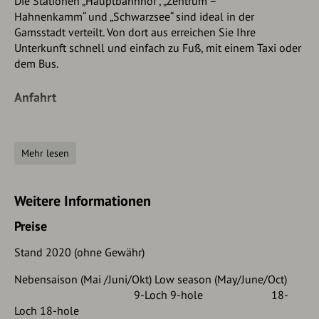
Die Stationen „Hauptbahnhof“, „Zentrum –
Hahnenkamm“ und „Schwarzsee“ sind ideal in der
Gamsstadt verteilt. Von dort aus erreichen Sie Ihre
Unterkunft schnell und einfach zu Fuß, mit einem Taxi oder
dem Bus.
Anfahrt
Mit dem Auto:
VON NORDEN KOMMEND (D, NL, B, GB, ...)
Mehr lesen
:: A8 Richtung Salzburg
Weitere Informationen
:: Inntal-Dreieck Richtung Kufstein A93
Preise
:: Abfahrt Kufstein Süd
Stand 2020 (ohne Gewähr)
:: Loferer Bundesstraße B178 Richtung St. Johann in Tirol
Nebensaison (Mai /Juni/Okt) Low season (May/June/Oct)
:: Pass Thurn Bundesstraße B161 Richtung Kitzbühel
9-Loch 9-hole 18-
Loch 18-hole
:: Fahrzeit von München: ca. 2 h