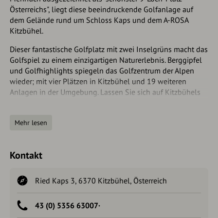
Österreichs", liegt diese beeindruckende Golfanlage auf
dem Gelände rund um Schloss Kaps und dem A-ROSA
Kitzbühel.
Dieser fantastische Golfplatz mit zwei Inselgrüns macht das
Golfspiel zu einem einzigartigen Naturerlebnis. Berggipfel
und Golfhighlights spiegeln das Golfzentrum der Alpen
wieder; mit vier Plätzen in Kitzbühel und 19 weiteren
Anlagen in der Umgebung. Lassen Sie sich auf Kitzbühels
schönsten Spielbahnen fordern; am Fuße der Streif, des
Hahnenkamms und des Wilden Kaisers. Der GC Kitzbühel
Mehr lesen
bietet auf 30 ha eine ungestörte Parklandschaft etwas
oberhalb der historischen Gamsstadt. Erleben Sie neben der
architektonisch unvergleichbaren Wasserlandschaft, einen
Kontakt
alten Baumbestand und ein herrschaftliches
Schlossambiente.
Ried Kaps 3, 6370 Kitzbühel, Österreich
1. Tee und 9. Grün befinden sich unmittelbar an der
Seeterrasse des "Steakhouse KAPS", die einen
43 (0) 5356 63007·
atemberaubenden Blick auf Loch 8 und 9 sowie auf eine
märchenhafte Bergkulisse bietet.