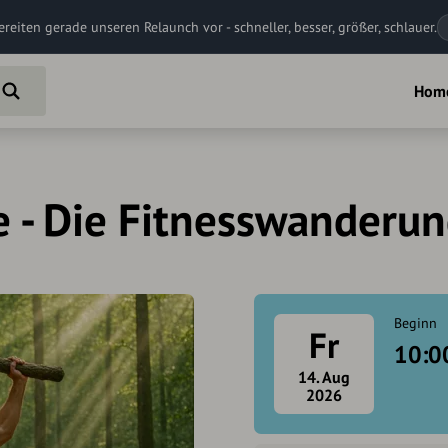
ereiten gerade unseren Relaunch vor - schneller, besser, größer, schlauer.
Hom
 - Die Fitnesswanderu
Beginn
Fr
10:0
14. Aug
2026