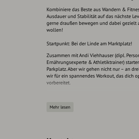
Kombiniere das Beste aus Wandern & Fitnes
Ausdauer und Stabilität auf das nächste Level
gerne draußen bewegen und dabei gezielt an
wollen!
Startpunkt: Bei der Linde am Marktplatz!
Zusammen mit Andi Viehhauser (dipl. Person
Ernährungsexperte & Athletiktrainer) starte
Parkplatz. Aber wir gehen nicht nur – an dr
wir für ein spannendes Workout, das dich o
vorbereitet.
Drei Fitness-Stopps für mehr Power
Mehr lesen
Burghügel Wagrain – Aktivierung der Musku
Im Wald – Core- & Balance-Training für mehr
Finale Station im "Grünen" – Dehnung, A
Fit werden in der Natur - ganz ohne Geräte,