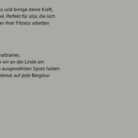
s und bringe deine Kraft,
. Perfekt für alle, die sich
 ihrer Fitness arbeiten
altrainer,
n wir an der Linde am
ei ausgewählten Spots halten
ptimal auf jede Bergtour
latur & Mobilisation
 Stabilität
temübungen & Entspannung
 mit vielen praktischen Tipps