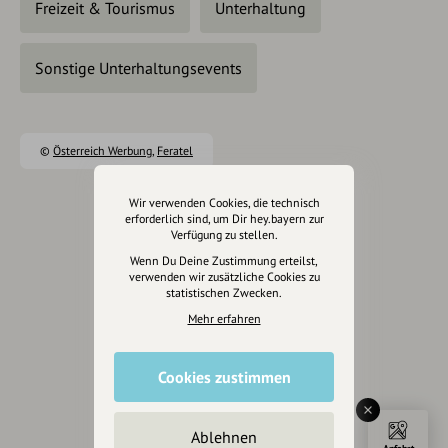
Freizeit & Tourismus
Unterhaltung
Sonstige Unterhaltungsevents
©
Österreich Werbung
,
Feratel
Wir verwenden Cookies, die technisch
erforderlich sind, um Dir hey.bayern zur
Verfügung zu stellen.
Eintrag teilen
Wenn Du Deine Zustimmung erteilst,
verwenden wir zusätzliche Cookies zu
statistischen Zwecken.
Mehr erfahren
Änderungen vorschlagen
Cookies zustimmen
Inhaberschaft beantragen
Ablehnen