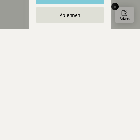
Servus sagen
Ablehnen
Kontakt
Anfahrt
Helpdesk / FAQ
Unterstütze uns
Spenden
Partner werden
Crowdfunding
Förderungen
Werbemöglichkeiten
Rechtliches
Impressum
Datenschutz
AGB
Cookies zurücksetzen