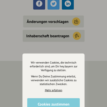
Änderungen vorschlagen
Inhaberschaft beantragen
Wir verwenden Cookies, die technisch
erforderlich sind, um Dir hey.bayern zur
Verfügung zu stellen.
Über Uns
Wenn Du Deine Zustimmung erteilst,
verwenden wir zusätzliche Cookies zu
Über hey.bayern
statistischen Zwecken.
Story & Vision
Mehr erfahren
Die Köpfe
Unterstützer
Cookies zustimmen