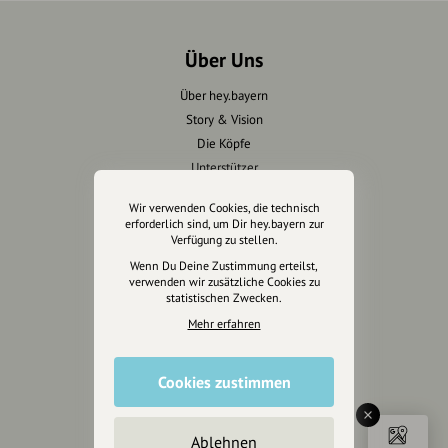
Über Uns
Über hey.bayern
Story & Vision
Die Köpfe
Unterstützer
Wir verwenden Cookies, die technisch
Servus sagen
erforderlich sind, um Dir hey.bayern zur
Verfügung zu stellen.
Kontakt
Wenn Du Deine Zustimmung erteilst,
Helpdesk / FAQ
verwenden wir zusätzliche Cookies zu
statistischen Zwecken.
Mehr erfahren
Unterstütze uns
Spenden
Cookies zustimmen
Partner werden
Crowdfunding
Förderungen
Ablehnen