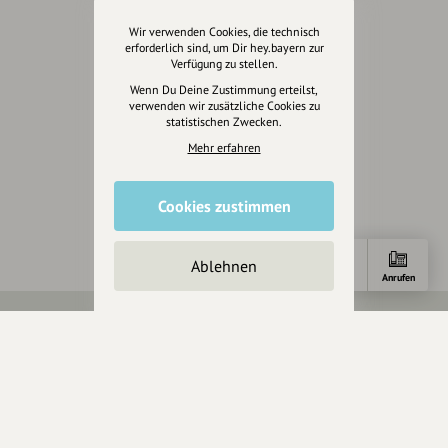
Eintrag teilen
Wir verwenden Cookies, die technisch
erforderlich sind, um Dir hey.bayern zur
Verfügung zu stellen.
Wenn Du Deine Zustimmung erteilst,
verwenden wir zusätzliche Cookies zu
statistischen Zwecken.
Änderungen vorschlagen
Mehr erfahren
Inhaberschaft beantragen
Cookies zustimmen
Ablehnen
Anfahrt
E-Mail
Anrufen
Über Uns
Über hey.bayern
Story & Vision
Die Köpfe