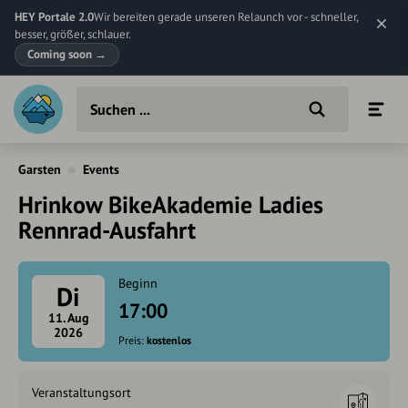
HEY Portale 2.0
Wir bereiten gerade unseren Relaunch vor - schneller,
besser, größer, schlauer.
Coming soon
→
Garsten
Events
Hrinkow BikeAkademie Ladies
Rennrad-Ausfahrt
Beginn
Di
17:00
11. Aug
2026
Preis:
kostenlos
Veranstaltungsort