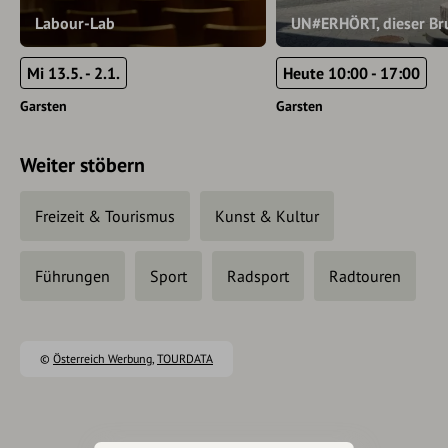
Labour-Lab
UN#ERHÖRT, dieser Br
Mi 13.5. - 2.1.
Heute 10:00 - 17:00
Garsten
Garsten
Weiter stöbern
Freizeit & Tourismus
Kunst & Kultur
Führungen
Sport
Radsport
Radtouren
©
Österreich Werbung
,
TOURDATA