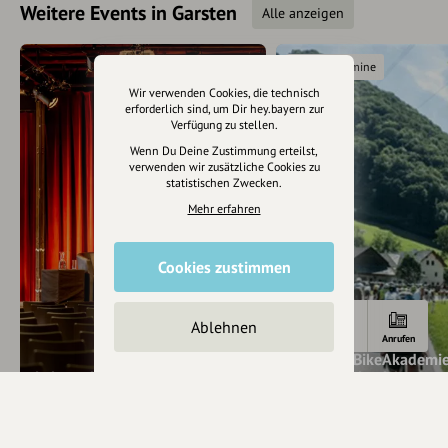
Weitere Events in Garsten
Alle anzeigen
Weitere Termine
Wir verwenden Cookies, die technisch
erforderlich sind, um Dir hey.bayern zur
Verfügung zu stellen.
Wenn Du Deine Zustimmung erteilst,
verwenden wir zusätzliche Cookies zu
statistischen Zwecken.
Mehr erfahren
Cookies zustimmen
Ablehnen
Anfahrt
E-Mail
Anrufen
Hrinkow BikeAkademie
Labour-Lab
Rennrad-Ausfahrt
Mi 13.5. - 2.1.
Morgen