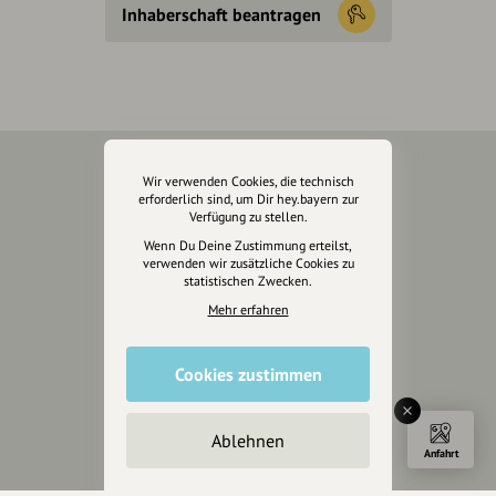
Inhaberschaft beantragen
Wir verwenden Cookies, die technisch
Über Uns
erforderlich sind, um Dir hey.bayern zur
Verfügung zu stellen.
Über hey.bayern
Wenn Du Deine Zustimmung erteilst,
Story & Vision
verwenden wir zusätzliche Cookies zu
statistischen Zwecken.
Die Köpfe
Mehr erfahren
Unterstützer
Servus sagen
Cookies zustimmen
Kontakt
Helpdesk / FAQ
Ablehnen
Anfahrt
Unterstütze uns