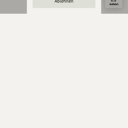
Ablehnen
Anfahrt
Über Uns
Über hey.bayern
Story & Vision
Die Köpfe
Unterstützer
Servus sagen
Kontakt
Helpdesk / FAQ
Unterstütze uns