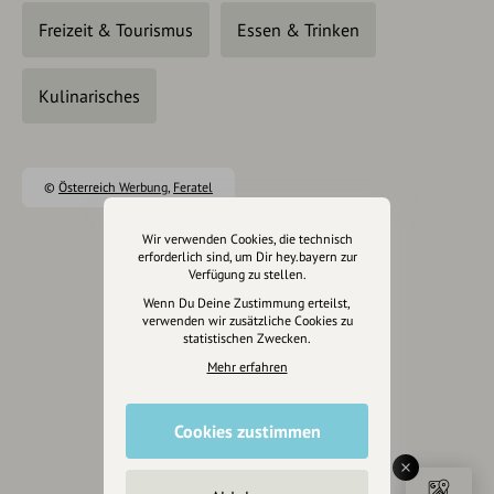
Freizeit & Tourismus
Essen & Trinken
Kulinarisches
©
Österreich Werbung
,
Feratel
Wir verwenden Cookies, die technisch
erforderlich sind, um Dir hey.bayern zur
Verfügung zu stellen.
Eintrag teilen
Wenn Du Deine Zustimmung erteilst,
verwenden wir zusätzliche Cookies zu
statistischen Zwecken.
Mehr erfahren
Änderungen vorschlagen
Cookies zustimmen
Inhaberschaft beantragen