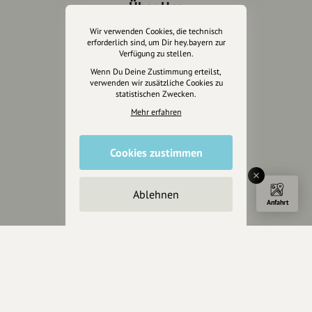
Über Uns
Wir verwenden Cookies, die technisch
Über hey.bayern
erforderlich sind, um Dir hey.bayern zur
Story & Vision
Verfügung zu stellen.
Die Köpfe
Wenn Du Deine Zustimmung erteilst,
Unterstützer
verwenden wir zusätzliche Cookies zu
statistischen Zwecken.
Mehr erfahren
Servus sagen
Kontakt
Cookies zustimmen
Helpdesk / FAQ
Unterstütze uns
Ablehnen
Anfahrt
Spenden
Partner werden
Crowdfunding
Förderungen
Werbemöglichkeiten