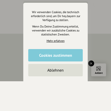
Inhaberschaft beantragen
Wir verwenden Cookies, die technisch
erforderlich sind, um Dir hey.bayern zur
Verfügung zu stellen.
Wenn Du Deine Zustimmung erteilst,
verwenden wir zusätzliche Cookies zu
statistischen Zwecken.
Mehr erfahren
Über Uns
Cookies zustimmen
Über hey.bayern
Story & Vision
Die Köpfe
Ablehnen
Anfahrt
Unterstützer
Servus sagen
Kontakt
Helpdesk / FAQ