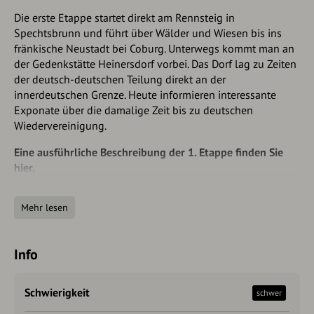
Die erste Etappe startet direkt am Rennsteig in
Spechtsbrunn und führt über Wälder und Wiesen bis ins
fränkische Neustadt bei Coburg. Unterwegs kommt man an
der Gedenkstätte Heinersdorf vorbei. Das Dorf lag zu Zeiten
der deutsch-deutschen Teilung direkt an der
innerdeutschen Grenze. Heute informieren interessante
Exponate über die damalige Zeit bis zu deutschen
Wiedervereinigung.
Eine ausführliche Beschreibung der 1. Etappe finden Sie
hier
.
Die zweite Etappe führt von Neustadt bei Coburg nach Bad
Mehr lesen
Rodach, wo Sie unterwegs zweimal die ehemalige
innerdeutsche Grenze passieren, unter anderem in Görsdorf.
Um das einstige Grenzdorf wurde 1980 eine Grenzmauer
Info
errichtet. Bis heute sind Teile der ehemaligen
Hochsicherheitsanlage hier zu besichtigen.
Schwierigkeit
schwer
Eine ausführliche Beschreibung der 2. Etappe finden Sie
hier
.