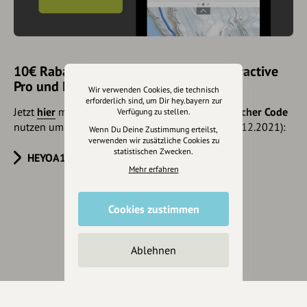
10€ Rabatt mit hey.bayern auf Outdooractive
Pro und Pro+ sichern
Wir verwenden Cookies, die technisch
erforderlich sind, um Dir hey.bayern zur
Jetzt
hier
mehr erfahren oder gleich unseren
Voucher Code
Verfügung zu stellen.
nutzen um 10€ Rabatt zu erhalten (gültig bis 31.12.2021):
Wenn Du Deine Zustimmung erteilst,
verwenden wir zusätzliche Cookies zu
statistischen Zwecken.
HEYOA10V
Mehr erfahren
Cookies zustimmen
Eintrag teilen
Ablehnen
Änderungen vorschlagen