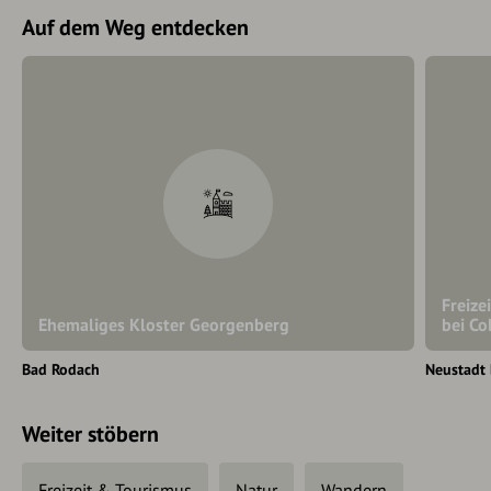
Auf dem Weg entdecken
Freize
Ehemaliges Kloster Georgenberg
bei C
Bad Rodach
Neustadt
Weiter stöbern
Freizeit & Tourismus
Natur
Wandern