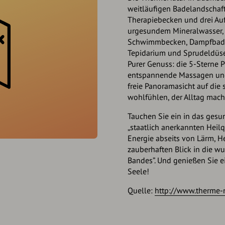
weitläufigen Badelandschaft
Therapiebecken und drei A
urgesundem Mineralwasser, 
Schwimmbecken, Dampfbad, 
Tepidarium und Sprudeldüse
Purer Genuss: die 5-Sterne 
entspannende Massagen und
freie Panoramasicht auf die 
wohlfühlen, der Alltag mach
Tauchen Sie ein in das gesu
„staatlich anerkannten Heil
Energie abseits von Lärm, 
zauberhaften Blick in die w
Bandes”. Und genießen Sie ei
Seele!
Quelle:
http://www.therme-n