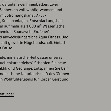
, darunter zwei Innenbecken, zwei
ußenbecken voll wohlig-warmem und
mit Strömungskanal, Aktiv-
Kneippanlagen, Entschlackungsbad,
n auf mehr als 1.000 m² Wasserfläche.
Premium Saunawelt „Erdfeuer“,
 abwechslungsreiche Aqua Fitness. Und
sanft gewellte Hügellandschaft. Einfach
t Pause!
nde, mineralische Heilwasser unseres
quellenkurbetriebes“. Schöpfen Sie neue
Hektik und Gedränge. Entspannen Sie beim
underschöne Naturlandschaft des “Grünen
n Wohlfühlerlebnis für Körper, Geist und
atur.de/