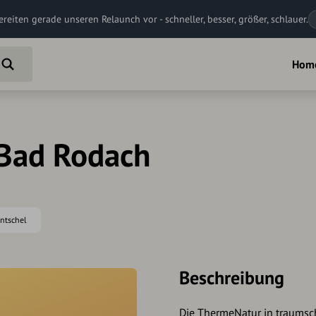
ereiten gerade unseren Relaunch vor - schneller, besser, größer, schlauer.
Hom
 Bad Rodach
entschel
Beschreibung
Die ThermeNatur in traumschö