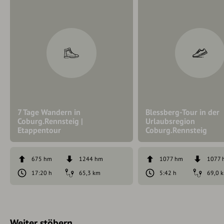
7 Tage Wandern in
Blessberg-Tour in der
Coburg.Rennsteig |
Urlaubsregion
Etappentour
Coburg.Rennsteig
675 hm
1244 hm
1077 hm
1077 
17:20 h
65,3 km
5:42 h
69,0 
Weiter stöbern