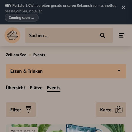
HEY Portale 2.0
Wir bereiten gerade unseren Relaunch vor - schneller,
besser, größer, schlauer.
Coming soon
→
Zell am See
Events
Essen & Trinken
Übersicht
Plätze
Events
Filter
Karte
Weitere Termine