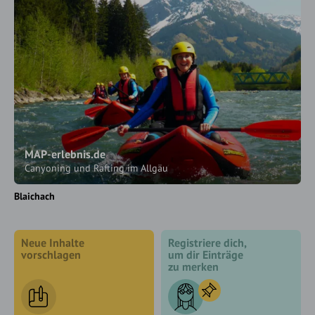
MAP-erlebnis.de
Canyoning und Rafting im Allgäu
Blaichach
Neue Inhalte
Registriere dich,
vorschlagen
um dir Einträge
zu merken