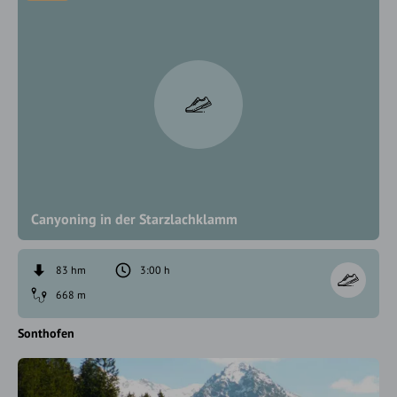
Canyoning in der Starzlachklamm
83 hm
3:00 h
668 m
Sonthofen