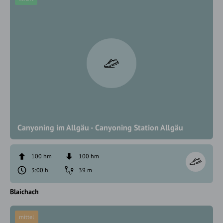
Canyoning im Allgäu - Canyoning Station Allgäu
100 hm
100 hm
3:00 h
39 m
Blaichach
mittel