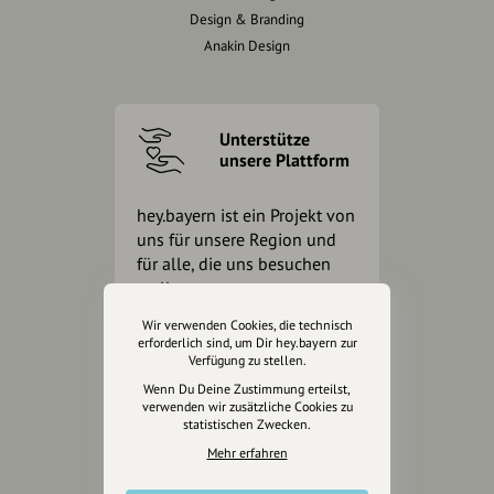
Design & Branding
Anakin Design
Unterstütze
unsere Plattform
hey.bayern ist ein Projekt von
uns für unsere Region und
für alle, die uns besuchen
wollen.
Wir verwenden Cookies, die technisch
erforderlich sind, um Dir hey.bayern zur
Inhalte vorschlagen
Verfügung zu stellen.
Wenn Du Deine Zustimmung erteilst,
verwenden wir zusätzliche Cookies zu
statistischen Zwecken.
Jetzt unterstützen
Mehr erfahren
Wir können leider keine