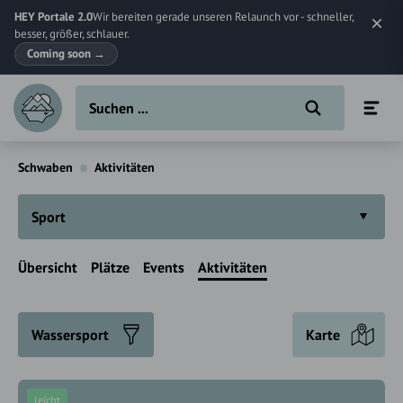
HEY Portale 2.0
Wir bereiten gerade unseren Relaunch vor - schneller,
besser, größer, schlauer.
Coming soon
→
Schwaben
Aktivitäten
Sport
Übersicht
Plätze
Events
Aktivitäten
Wassersport
Karte
leicht