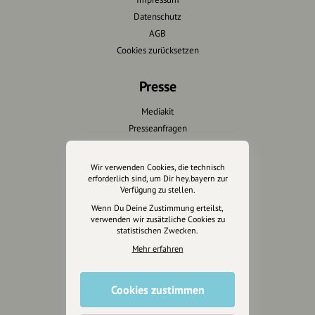
Datenschutz
AGB
Cookies zurücksetzen
Presse
Mediakit
Presseanfragen
Presseberichte
Wir verwenden Cookies, die technisch
Wir unterstützen Euch
erforderlich sind, um Dir hey.bayern zur
Verfügung zu stellen.
Fotografie & mehr
Wenn Du Deine Zustimmung erteilst,
verwenden wir zusätzliche Cookies zu
Marketing
statistischen Zwecken.
Design & Branding
Mehr erfahren
Anakin Design
Cookies zustimmen