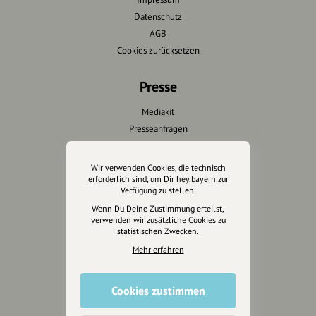
Datenschutz
AGB
Cookies zurücksetzen
Presse
Mediakit
Presseanfragen
Presseberichte
Wir verwenden Cookies, die technisch
Wir unterstützen Euch
erforderlich sind, um Dir hey.bayern zur
Verfügung zu stellen.
Fotografie & mehr
Wenn Du Deine Zustimmung erteilst,
verwenden wir zusätzliche Cookies zu
Marketing
statistischen Zwecken.
Design & Branding
Mehr erfahren
Anakin Design
Cookies zustimmen