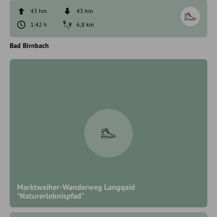
43 hm
43 hm
1:42 h
6,8 km
Bad Birnbach
Marktweiher-Wanderweg Langqaid
"Naturerlebnispfad"