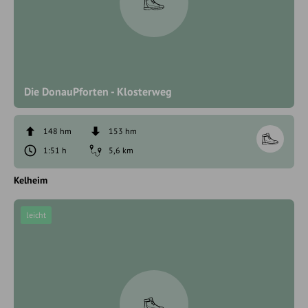
Die DonauPforten - Klosterweg
148 hm
153 hm
1:51 h
5,6 km
Kelheim
leicht