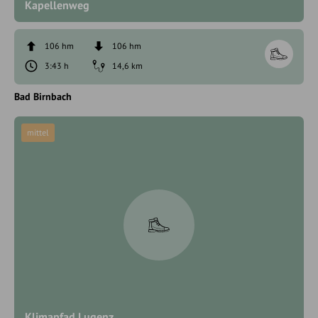
Kapellenweg
106 hm
106 hm
3:43 h
14,6 km
Bad Birnbach
mittel
Klimapfad Lugenz