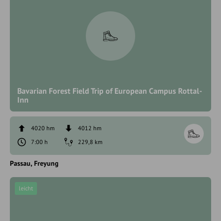
Bavarian Forest Field Trip of European Campus Rottal-
Inn
4020 hm
4012 hm
7:00 h
229,8 km
Passau
Freyung
leicht