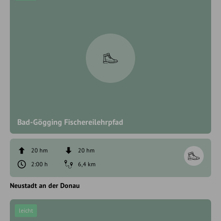
Bad-Gögging Fischereilehrpfad
20 hm
20 hm
2:00 h
6,4 km
Neustadt an der Donau
leicht