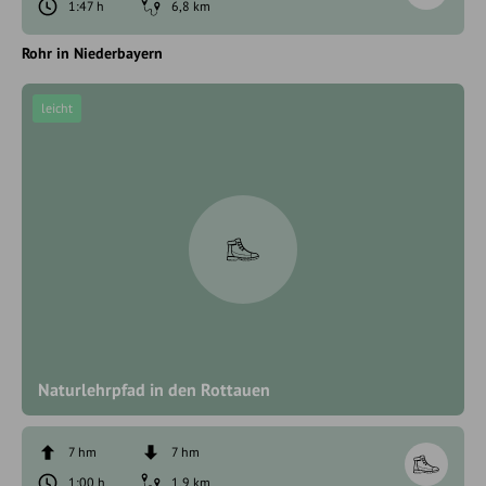
1:47 h
6,8 km
Rohr in Niederbayern
leicht
Naturlehrpfad in den Rottauen
7 hm
7 hm
1:00 h
1,9 km