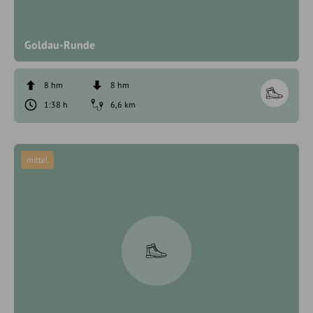
Goldau-Runde
8 hm
8 hm
1:38 h
6,6 km
mittel