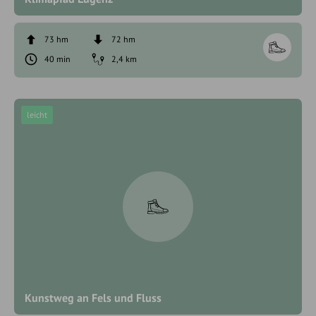
73 hm
72 hm
40 min
2,4 km
leicht
Kunstweg an Fels und Fluss