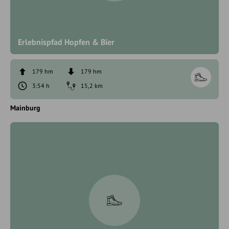
Erlebnispfad Hopfen & Bier
179 hm
179 hm
3:54 h
15,2 km
Mainburg