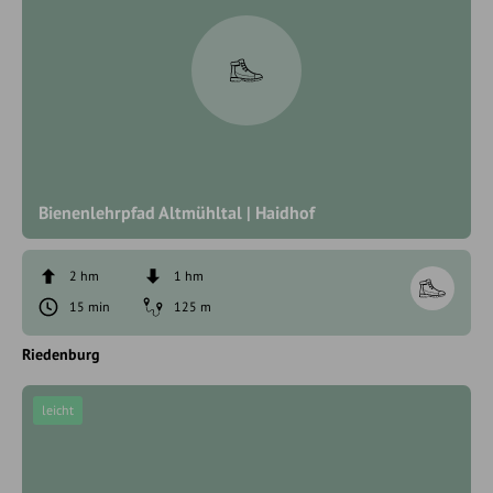
Bienenlehrpfad Altmühltal | Haidhof
2 hm
1 hm
15 min
125 m
Riedenburg
leicht