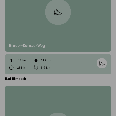
Bruder-Konrad-Weg
117 hm
117 hm
1:35 h
5,9 km
Bad Birnbach