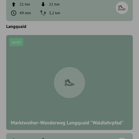
21 hm
21 hm
49 min
3,2 km
Langquaid
leicht
Marktweiher-Wanderweg Langquaid "Waldlehrpfad"