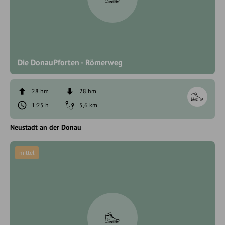
Die DonauPforten - Römerweg
28 hm
28 hm
1:25 h
5,6 km
Neustadt an der Donau
mittel