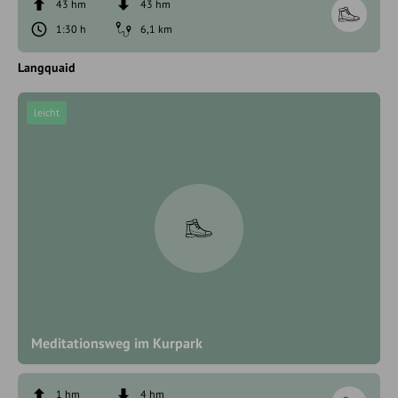
43 hm
43 hm
1:30 h
6,1 km
Langquaid
leicht
Meditationsweg im Kurpark
1 hm
4 hm