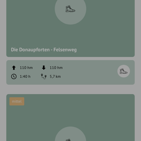
Die Donaupforten - Felsenweg
110 hm
110 hm
1:40 h
5,7 km
mittel