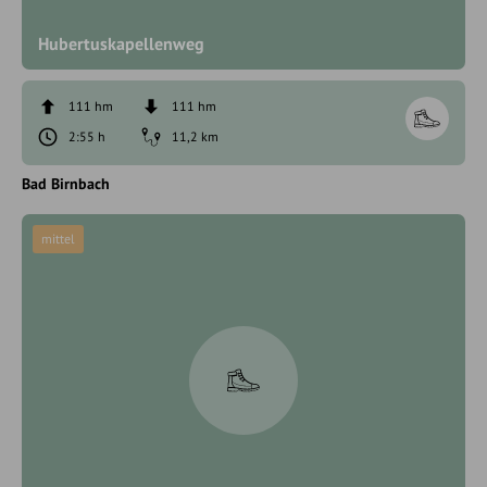
Hubertuskapellenweg
111 hm
111 hm
2:55 h
11,2 km
Bad Birnbach
mittel