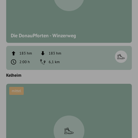
Die DonauPforten - Winzerweg
183 hm
183 hm
2:00 h
6,1 km
Kelheim
mittel