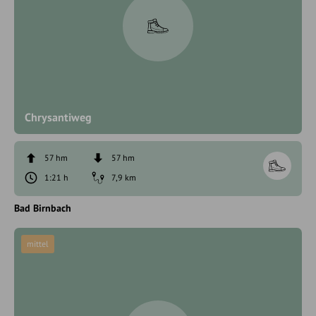
Chrysantiweg
57 hm
57 hm
1:21 h
7,9 km
Bad Birnbach
mittel