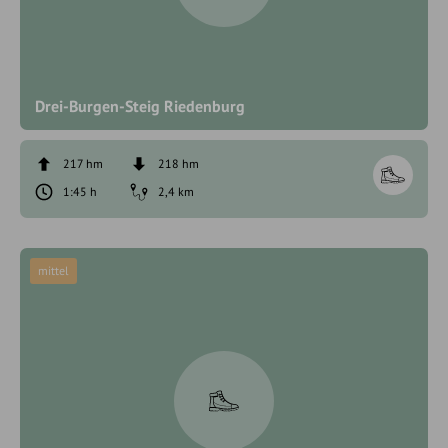
Drei-Burgen-Steig Riedenburg
217 hm
218 hm
1:45 h
2,4 km
mittel