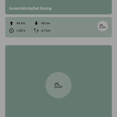
Juraerlebnispfad Essing
48 hm
48 hm
1:00 h
6,7 km