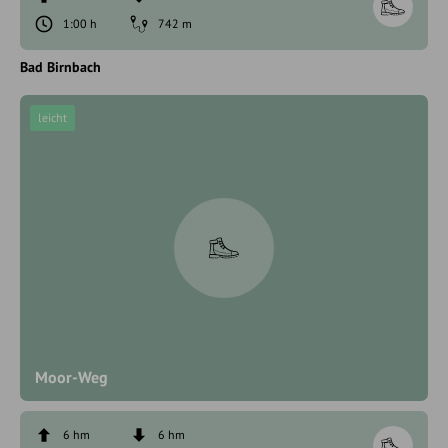
1:00 h
742 m
Bad Birnbach
leicht
Moor-Weg
6 hm
6 hm