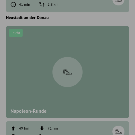
41 min
2,8 km
Neustadt an der Donau
leicht
Napoleon-Runde
49 hm
71 hm