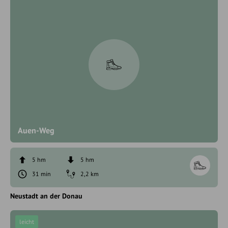
Auen-Weg
5 hm
5 hm
31 min
2,2 km
Neustadt an der Donau
leicht