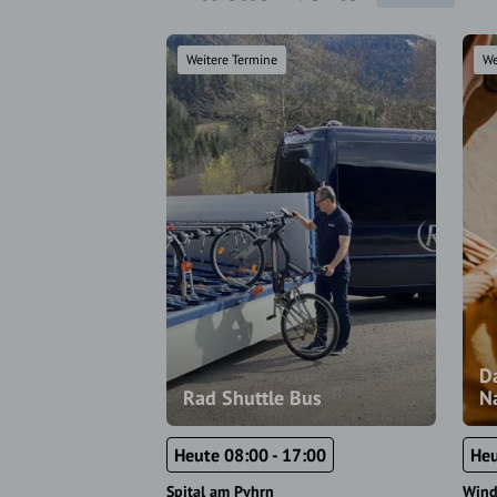
Weitere Termine
We
Da
Rad Shuttle Bus
N
Heute 08:00 - 17:00
Heu
Spital am Pyhrn
Wind