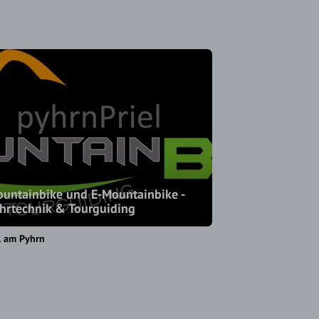
untainbike und E-Mountainbike -
hrtechnik & Tourguiding
l am Pyhrn