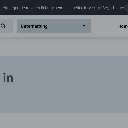
ereiten gerade unseren Relaunch vor - schneller, besser, größer, schlauer.
Unterhaltung
Hom
 in