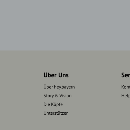
Über Uns
Se
Über hey.bayern
Kon
Story & Vision
Hel
Die Köpfe
Unterstützer