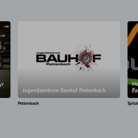
yr
Mo
Jugendzentrum Bauhof Pettenbach
Fa
Pettenbach
Spita