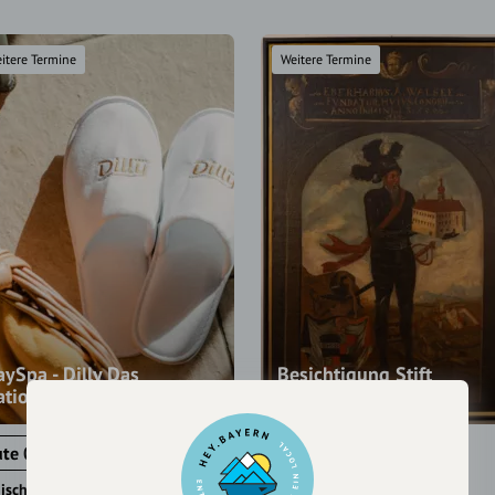
itere Termine
Weitere Termine
ySpa - Dilly Das
Besichtigung Stift
ationalpark Resort
Schlierbach
te 09:00 - 17:00
Heute 10:00 - 11:30
ischgarsten
Schlierbach