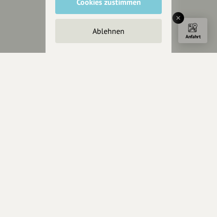
Cookies zustimmen
Impressum
Datenschutz
Ablehnen
AGB
Anfahrt
Cookies zurücksetzen
Presse
Mediakit
Presseanfragen
Presseberichte
Wir unterstützen Euch
Fotografie & mehr
Marketing
Design & Branding
Anakin Design