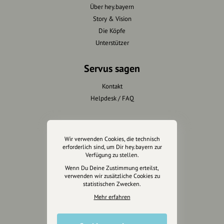
Über hey.bayern
Story & Vision
Die Köpfe
Unterstützer
Servus sagen
Kontakt
Helpdesk / FAQ
Unterstütze uns
Wir verwenden Cookies, die technisch
Spenden
erforderlich sind, um Dir hey.bayern zur
Partner werden
Verfügung zu stellen.
Crowdfunding
Wenn Du Deine Zustimmung erteilst,
verwenden wir zusätzliche Cookies zu
Förderungen
statistischen Zwecken.
Werbemöglichkeiten
Mehr erfahren
Rechtliches