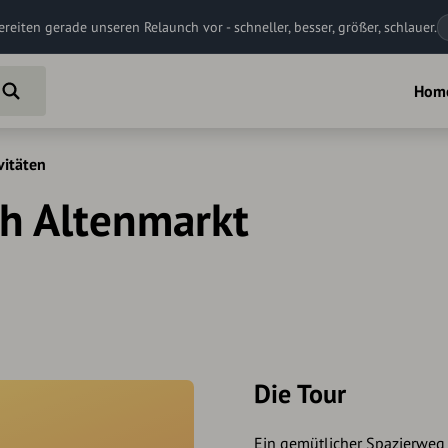
ereiten gerade unseren Relaunch vor - schneller, besser, größer, schlauer.
Hom
vitäten
h Altenmarkt
Die Tour
Ein gemütlicher Spazierweg 