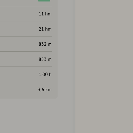
11 hm
21 hm
832 m
853 m
1:00 h
3,6 km