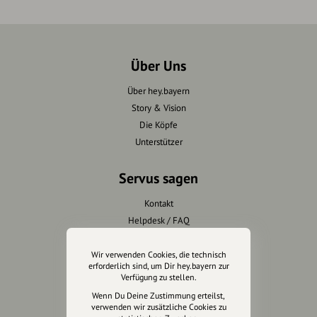
Über Uns
Über hey.bayern
Story & Vision
Die Köpfe
Unterstützer
Servus sagen
Kontakt
Helpdesk / FAQ
Unterstütze uns
Wir verwenden Cookies, die technisch
erforderlich sind, um Dir hey.bayern zur
Verfügung zu stellen.
Spenden
Wenn Du Deine Zustimmung erteilst,
Partner werden
verwenden wir zusätzliche Cookies zu
Crowdfunding