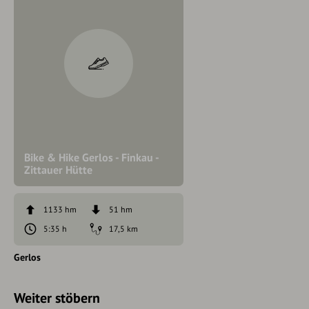
Bike & Hike Gerlos - Finkau -
Zittauer Hütte
1133 hm
51 hm
5:35 h
17,5 km
Gerlos
Weiter stöbern