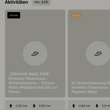
Aktivitäten
Alle
(
125
)
schwer
mittel
„STRAMME WADL-TOUR“
Krimmler-Tauernhaus –
Rainbachscharte – Zittauer
02 Zentralalpenweg We
Hütte (Wildgerlostal) bis zur
Krimmler Tauernhaus -
Finkau
Plauener Hütte
1102 hm
1305 hm
1268 hm
525 