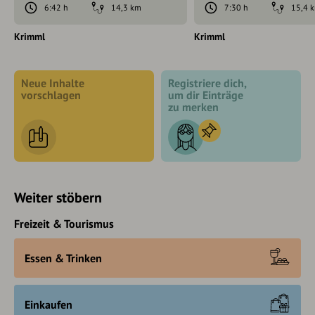
6:42 h
14,3 km
7:30 h
15,4 
Krimml
Krimml
Neue Inhalte
Registriere dich,
vorschlagen
um dir Einträge
zu merken
Weiter stöbern
Freizeit & Tourismus
Essen & Trinken
Einkaufen