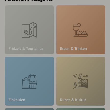
Freizeit & Tourismus
Essen & Trinken
Einkaufen
Kunst & Kultur