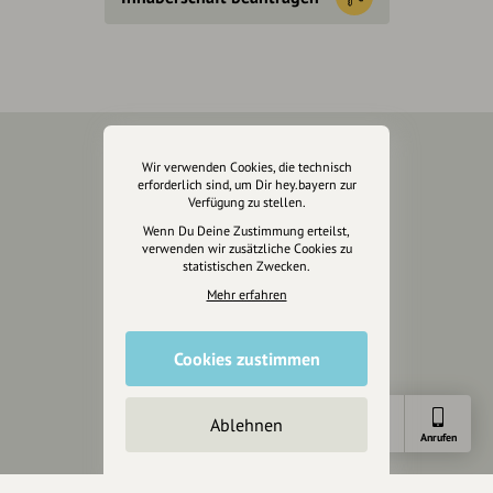
Wir verwenden Cookies, die technisch
Über Uns
erforderlich sind, um Dir hey.bayern zur
Verfügung zu stellen.
Über hey.bayern
Wenn Du Deine Zustimmung erteilst,
Story & Vision
verwenden wir zusätzliche Cookies zu
statistischen Zwecken.
Die Köpfe
Unterstützer
Mehr erfahren
Servus sagen
Cookies zustimmen
Kontakt
Helpdesk / FAQ
Ablehnen
Anfahrt
E-Mail
Anrufen
Unterstütze uns