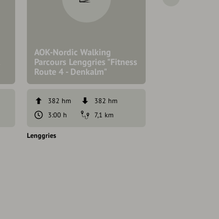
AOK-Nordic Walking
AOK-Nordic W
Parcours Lenggries "Fitness
Parcours Lengg
Route 4 - Denkalm"
Route 5"
382 hm
382 hm
148 hm
3:00 h
7,1 km
2:00 h
Lenggries
Lenggries