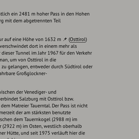
entlich ein 2481 m hoher Pass in den Hohen
rg mit dem abgetrennten Teil
nur auf eine Höhe von 1632 m 📌 (
Osttirol
)
verschwindet dort in einem mehr als
 dieser Tunnel im Jahr 1967 für den Verkehr
an, um von Osttirol in die
 zu gelangen, entweder durch Südtirol oder
ahrbare Großglockner-
zwischen der Venediger- und
erbindet Salzburg mit Osttirol bzw.
t dem Matreier Tauerntal. Der Pass ist nicht
merzeit der am stärksten benutzte
wischen dem Tauernkogel (2988 m) im
(2922 m) im Osten, westlich oberhalb
ner Hütte, und seit 1975 verläuft hier die