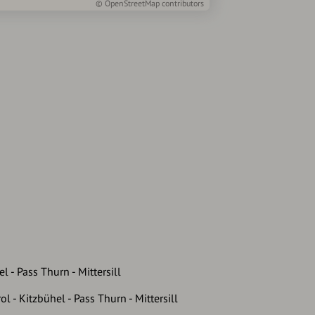
©
OpenStreetMap
contributors
l - Pass Thurn - Mittersill
 - Kitzbühel - Pass Thurn - Mittersill