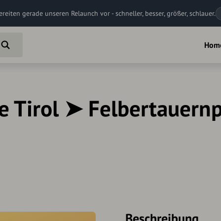
ereiten gerade unseren Relaunch vor - schneller, besser, größer, schlauer.
Hom
e Tirol ➤ Felbertauernp
Beschreibung