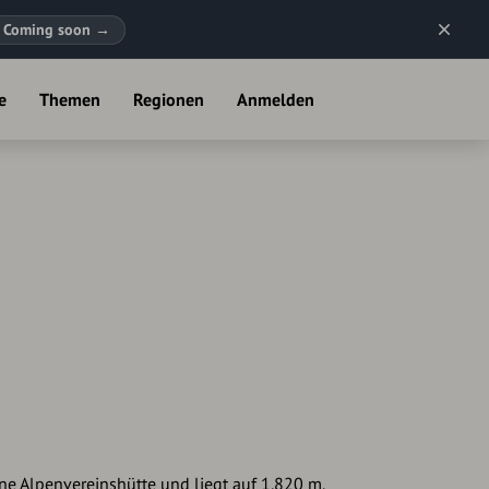
Coming soon
→
e
Themen
Regionen
Anmelden
ne Alpenvereinshütte und liegt auf 1.820 m.