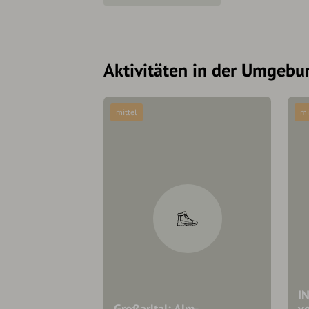
Aktivitäten in der Umgebu
mittel
mi
I
Großarltal: Alm-
v