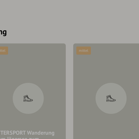
ng
ttel
mittel
NTERSPORT Wanderung
om Jägersee zum