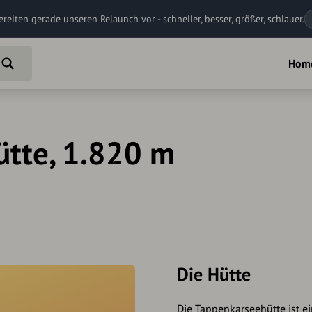
ereiten gerade unseren Relaunch vor - schneller, besser, größer, schlauer.
Hom
tte, 1.820 m
Die Hütte
Die Tappenkarseehütte ist ei