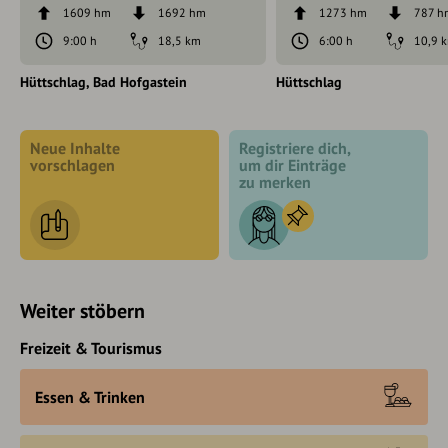
1609 hm
1692 hm
1273 hm
787 h
9:00 h
18,5 km
6:00 h
10,9 
Hüttschlag
Bad Hofgastein
Hüttschlag
Neue Inhalte
Registriere dich,
vorschlagen
um dir Einträge
zu merken
Weiter stöbern
Freizeit & Tourismus
Essen & Trinken