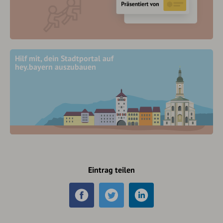
Hilf mit, dein Stadtportal auf
hey.bayern auszubauen
Eintrag teilen