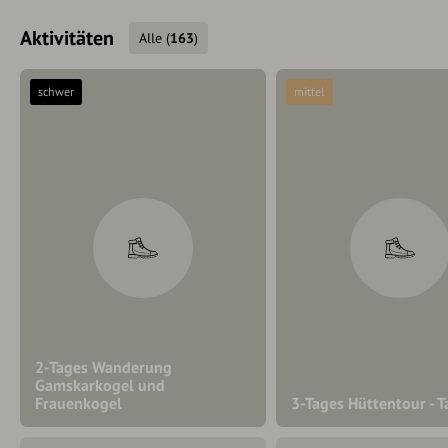
Aktivitäten
Alle
(
163
)
schwer
mittel
2-Tages Wanderung
Gamskarkogel und
Frauenkogel
3-Tages Hüttentour - T