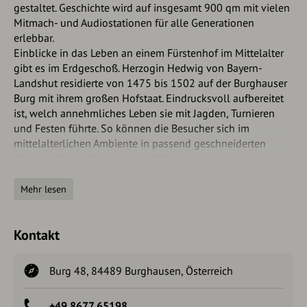
gestaltet. Geschichte wird auf insgesamt 900 qm mit vielen
Mitmach- und Audiostationen für alle Generationen
erlebbar.
Einblicke in das Leben an einem Fürstenhof im Mittelalter
gibt es im Erdgeschoß. Herzogin Hedwig von Bayern-
Landshut residierte von 1475 bis 1502 auf der Burghauser
Burg mit ihrem großen Hofstaat. Eindrucksvoll aufbereitet
ist, welch annehmliches Leben sie mit Jagden, Turnieren
und Festen führte. So können die Besucher sich im
mittelalterlichen Ambiente in passend geschneiderten
Kleidern fotografieren lassen. Wissenswertes zur damaligen
Mode wie zum Beispiel den „Teufelsfenstern“ erfährt man an
einer Medienstation. Spiele und Turniere waren ein
Mehr lesen
Freizeitvergnügen bei Hofe. Die Besucher können „Knochen
kegeln“ oder per 3D einen Turnierkampf reiten.
Kontakt
Der spannenden Stadtgeschichte Burghausens ist ebenfalls
eine große Abteilung gewidmet. Der Besucher kann wie in
einem Bilderbuch durch die Jahrhunderte spazieren,
Burg 48, 84489 Burghausen, Österreich
angefangen bei frühgeschichtlichen Funden, die vom
ersten Leben in der Region erzählen. Über die Anfänge der
+49 8677 65198