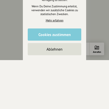
Unterstützer
Wenn Du Deine Zustimmung erteilst,
verwenden wir zusätzliche Cookies zu
Servus sagen
statistischen Zwecken.
Mehr erfahren
Kontakt
Helpdesk / FAQ
Cookies zustimmen
Unterstütze uns
Ablehnen
Spenden
Anfahrt
E-Mail
Anrufen
Partner werden
Crowdfunding
Förderungen
Werbemöglichkeiten
Rechtliches
Impressum
Datenschutz
AGB