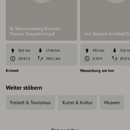
B: Tauernradweg Krimml -
Passau Gesamtverlauf
Inn-Salzach ArchitekT
965 hm
1746 hm
492 hm
556 
20:42 h
304,2 km
6:50 h
85,0 
Krimml
Wasserburg am Inn
Weiter stöbern
Freizeit & Tourismus
Kunst & Kultur
Museen