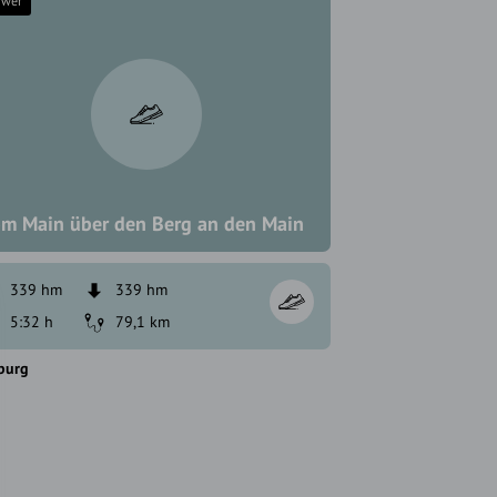
hwer
m Main über den Berg an den Main
339 hm
339 hm
5:32 h
79,1 km
burg