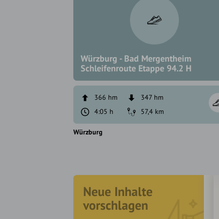
Würzburg - Bad Mergentheim
Schleifenroute Etappe 94.2 H
366 hm
347 hm
4:05 h
57,4 km
Würzburg
Neue Inhalte
vorschlagen