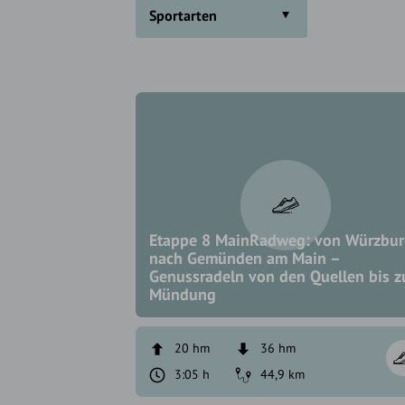
Sportarten
Etappe 8 MainRadweg: von Würzbu
nach Gemünden am Main –
Genussradeln von den Quellen bis z
Mündung
20 hm
36 hm
3:05 h
44,9 km