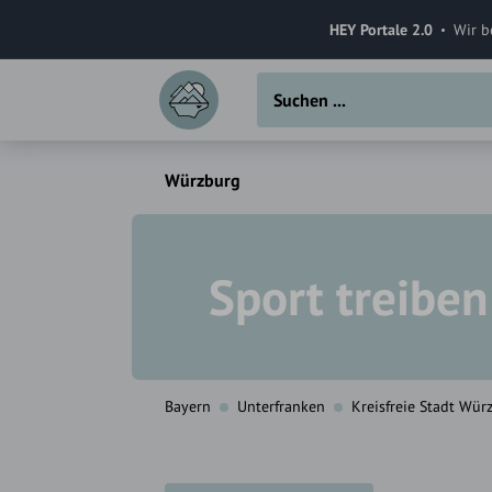
HEY Portale 2.0
Wir b
Würzburg
Sport treiben
Bayern
Unterfranken
Kreisfreie Stadt Wür