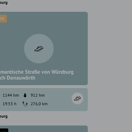
burg
tel
mantische Straße von Würzburg
ch Donauwörth
1144 hm
912 hm
19:53 h
276,0 km
burg