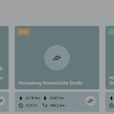
mittel
lei
rg
ur
Ma
Fernradweg Romantische Straße
Os
2178 hm
1547 hm
32:37 h
496,5 km