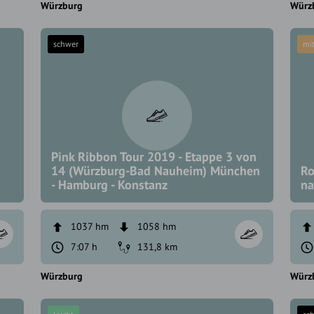
Würzburg
Würz
schwer
mit
Pink Ribbon Tour 2019 - Etappe 3 von
14 (Würzburg-Bad Nauheim) München
Ro
- Hamburg - Konstanz
na
1037 hm
1058 hm
7:07 h
131,8 km
Würzburg
Würz