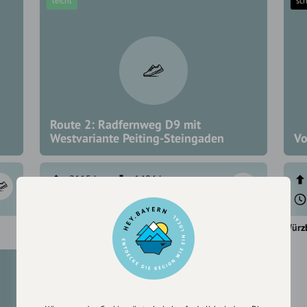
leicht
sc
Route 2: Radfernweg D9 mit
Westvariante Peiting-Steingaden
Vo
2115 hm
1484 hm
35:17 h
495,0 km
Würzburg
Würz
mittel