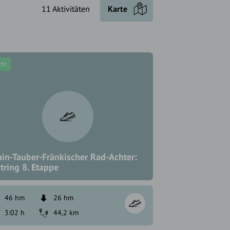
11 Aktivitäten
Karte
cht
in-Tauber-Fränkischer Rad-Achter:
tring 8. Etappe
46 hm
26 hm
3:02 h
44,2 km