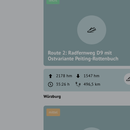
leicht
Route 2: Radfernweg D9 mit
Ostvariante Peiting-Rottenbuch
2178 hm
1547 hm
35:26 h
496,5 km
Würzburg
mittel