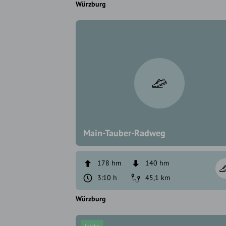
Würzburg
Main-Tauber-Radweg
178 hm
140 hm
3:10 h
45,1 km
Würzburg