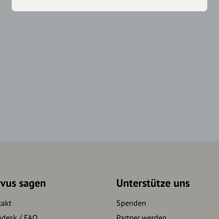
rvus sagen
Unterstütze uns
takt
Spenden
pdesk / FAQ
Partner werden