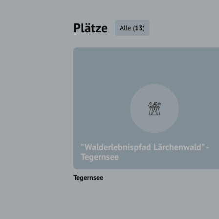
Plätze
Alle
(
13
)
"Walderlebnispfad Lärchenwald" -
Tegernsee
Tegernsee