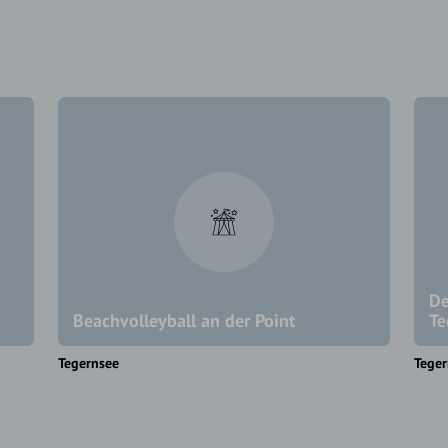
De
Beachvolleyball an der Point
Te
Tegernsee
Teger