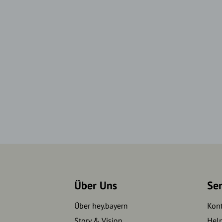
Über Uns
Se
Über hey.bayern
Kon
Story & Vision
Hel