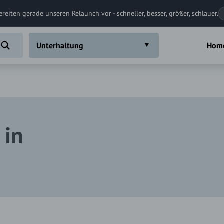
ereiten gerade unseren Relaunch vor - schneller, besser, größer, schlauer.
Unterhaltung
Hom
 in