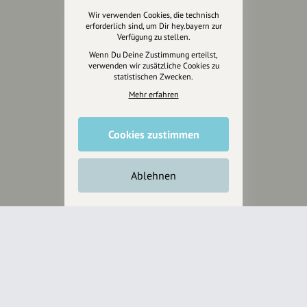
Wir verwenden Cookies, die technisch
erforderlich sind, um Dir hey.bayern zur
Jetzt unterstützen
Verfügung zu stellen.
Wenn Du Deine Zustimmung erteilst,
verwenden wir zusätzliche Cookies zu
Wir können leider keine
statistischen Zwecken.
Spendenquittung ausstellen.
Mehr erfahren
Cookies zustimmen
Ablehnen