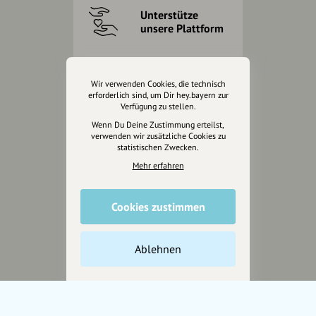
Unterstütze
unsere Plattform
hey.bayern ist ein Projekt von
uns für unsere Region und
Wir verwenden Cookies, die technisch
für alle, die uns besuchen
erforderlich sind, um Dir hey.bayern zur
Verfügung zu stellen.
wollen.
Wenn Du Deine Zustimmung erteilst,
verwenden wir zusätzliche Cookies zu
statistischen Zwecken.
Inhalte vorschlagen
Mehr erfahren
Jetzt unterstützen
Cookies zustimmen
Wir können leider keine
Ablehnen
Spendenquittung ausstellen.