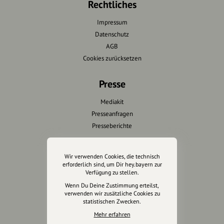
Rechtliches
Impressum
Datenschutz
AGB
Cookies zurücksetzen
Presse
Mediakit
Presseanfragen
Presseberichte
Wir unterstützen Euch
Wir verwenden Cookies, die technisch
erforderlich sind, um Dir hey.bayern zur
Fotografie & mehr
Verfügung zu stellen.
Marketing
Wenn Du Deine Zustimmung erteilst,
Design & Branding
verwenden wir zusätzliche Cookies zu
statistischen Zwecken.
Anakin Design
Mehr erfahren