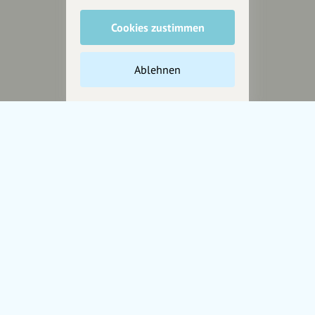
Cookies zustimmen
Unterstütze
unsere Plattform
Ablehnen
hey.bayern ist ein Projekt von
uns für unsere Region und
für alle, die uns besuchen
wollen.
Inhalte vorschlagen
Jetzt unterstützen
Wir können leider keine
Spendenquittung ausstellen.