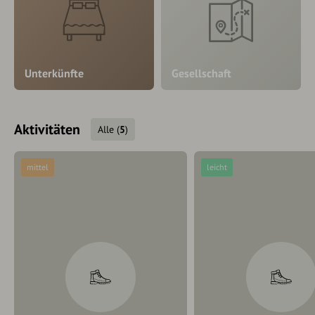
Unterkünfte
Gesellschaft
Aktivitäten
Alle
(
5
)
mittel
leicht