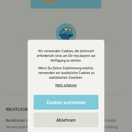
Wir verwenden Cookies, die technisch
erforderlich sind, um Dir hey.bayern zur
Wir sind auch auf
Verfügung zu stellen.
Wenn Du Deine Zustimmung erteilst,
verwenden wir zusätzliche Cookies zu
statistischen Zwecken.
Mehr erfahren
Cookies zustimmen
RECHTLICHER HINWEIS UND TRANSPARENZHINWEIS
Ablehnen
Rechtlicher Hinweis:
Die auf dieser Website veröffentlichten Inhalte
dienen ausschließlich der allgemeinen Information und Unterhaltung.