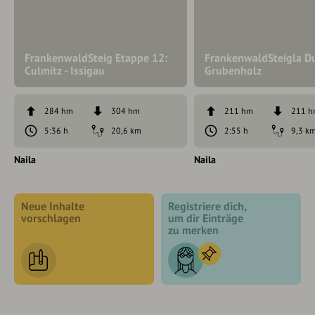
FrankenwaldSteig Etappe 12:
FrankenwaldSteigla D
Culmitz - Issigau
Grubenholz
284 hm
304 hm
211 hm
211 
5:36 h
20,6 km
2:55 h
9,3 k
Naila
Naila
Neue Inhalte
Registriere dich,
vorschlagen
um dir Einträge
zu merken