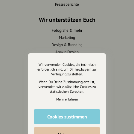
Presseberichte
Wir unterstützen Euch
Fotografie & mehr
Marketing
Design & Branding
Anakin Design
Wir verwenden Cookies, die technisch
erforderlich sind, um Dir hey.bayern zur
Verfügung zu stellen.
Unterstütze
Wenn Du Deine Zustimmung erteilst,
unsere Plattform
verwenden wir zusätzliche Cookies zu
statistischen Zwecken.
hey.bayern ist ein Projekt von
Mehr erfahren
uns für unsere Region und
für alle, die uns besuchen
Cookies zustimmen
wollen.