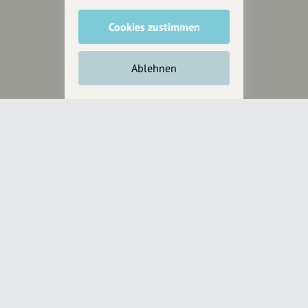
Cookies zustimmen
Unterstütze
unsere Plattform
Ablehnen
hey.bayern ist ein Projekt von
uns für unsere Region und
für alle, die uns besuchen
wollen.
Inhalte vorschlagen
Jetzt unterstützen
Wir können leider keine
Spendenquittung ausstellen.