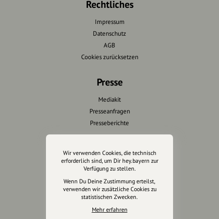
Rechtliches
Impressum
Datenschutz
AGB
Cookies zurücksetzen
Presse
Mediakit
Presseanfragen
Presseberichte
Wir unterstützen Euch
Wir verwenden Cookies, die technisch
erforderlich sind, um Dir hey.bayern zur
Fotografie & mehr
Verfügung zu stellen.
Marketing
Wenn Du Deine Zustimmung erteilst,
Design & Branding
verwenden wir zusätzliche Cookies zu
statistischen Zwecken.
Anakin Design
Mehr erfahren