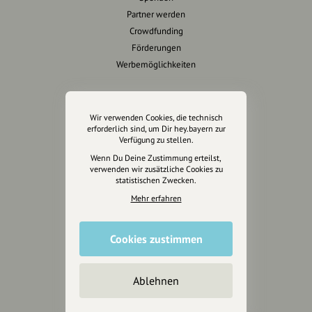
Partner werden
Crowdfunding
Förderungen
Werbemöglichkeiten
Rechtliches
Wir verwenden Cookies, die technisch
Impressum
erforderlich sind, um Dir hey.bayern zur
Verfügung zu stellen.
Datenschutz
Wenn Du Deine Zustimmung erteilst,
AGB
verwenden wir zusätzliche Cookies zu
Cookies zurücksetzen
statistischen Zwecken.
Mehr erfahren
Presse
Mediakit
Cookies zustimmen
Presseanfragen
Presseberichte
Ablehnen
Wir unterstützen Euch