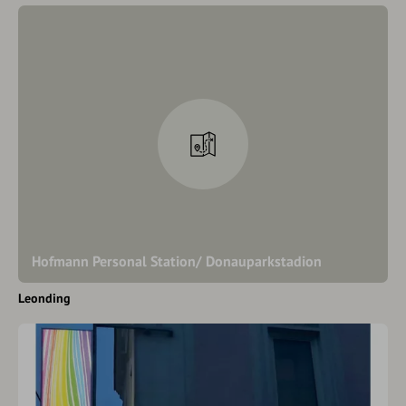
Hofmann Personal Station/ Donauparkstadion
Leonding