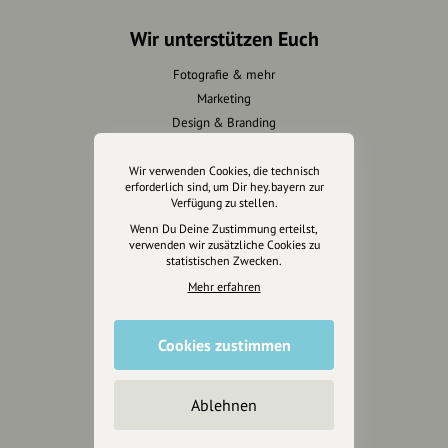
Wir unterstützen Euch
Fotografie & mehr
Marketing
Design & Branding
Anakin Design
Wir verwenden Cookies, die technisch
erforderlich sind, um Dir hey.bayern zur
Verfügung zu stellen.
Wenn Du Deine Zustimmung erteilst,
Unterstütze
verwenden wir zusätzliche Cookies zu
unsere Plattform
statistischen Zwecken.
Mehr erfahren
hey.bayern ist ein Projekt von
uns für unsere Region und
für alle, die uns besuchen
Cookies zustimmen
wollen.
Ablehnen
Inhalte vorschlagen