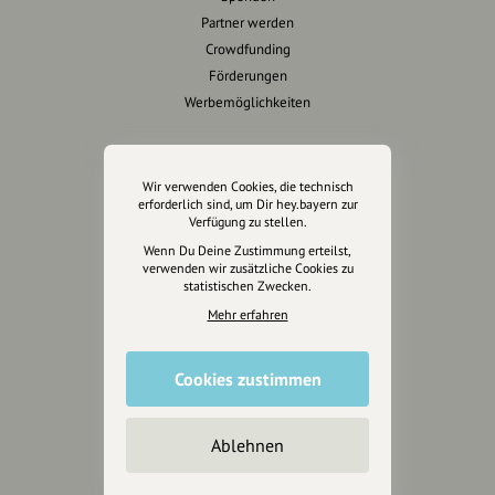
Partner werden
Crowdfunding
Förderungen
Werbemöglichkeiten
Rechtliches
Wir verwenden Cookies, die technisch
Impressum
erforderlich sind, um Dir hey.bayern zur
Verfügung zu stellen.
Datenschutz
Wenn Du Deine Zustimmung erteilst,
AGB
verwenden wir zusätzliche Cookies zu
Cookies zurücksetzen
statistischen Zwecken.
Mehr erfahren
Presse
Mediakit
Cookies zustimmen
Presseanfragen
Presseberichte
Ablehnen
Wir unterstützen Euch