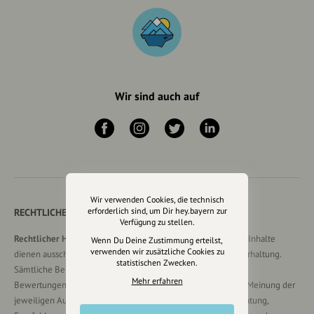
Wir sind auch auf
Wir verwenden Cookies, die technisch
erforderlich sind, um Dir hey.bayern zur
RECHTLICHER HINWEIS UND TRANSPARENZHINWEIS
Verfügung zu stellen.
Rechtlicher Hinweis:
Die auf dieser Website veröffentlichten Inhalte
Wenn Du Deine Zustimmung erteilst,
verwenden wir zusätzliche Cookies zu
dienen ausschließlich der allgemeinen Information und Unterhaltung.
statistischen Zwecken.
Sämtliche Beiträge, Gastartikel, Kommentare, Empfehlungen,
Mehr erfahren
Bewertungen oder Verlinkungen spiegeln ausschließlich die Meinung der
jeweiligen Autoren wider und stellen keine verbindliche Beratung,