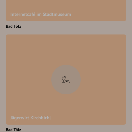
Internetcafé im Stadtmuseum
Bad Tölz
Jägerwirt Kirchbichl
Bad Tölz