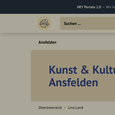
HEY Portale 2.0
Wir b
Ansfelden
Kunst & Kult
Ansfelden
Oberösterreich
Linz-Land