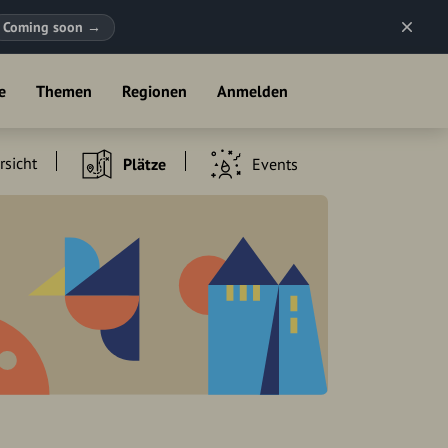
Coming soon
→
e
Themen
Regionen
Anmelden
rsicht
Plätze
Events