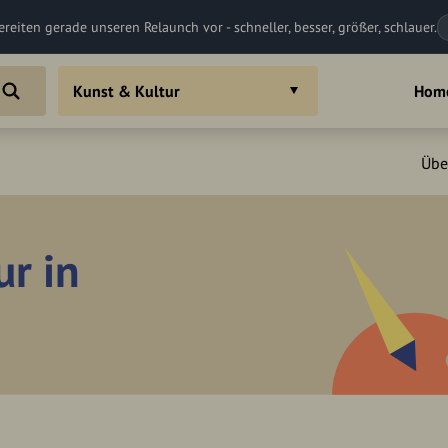
ereiten gerade unseren Relaunch vor - schneller, besser, größer, schlauer.
Kunst & Kultur
Hom
Übe
ur in