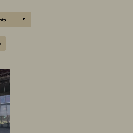
nts
n