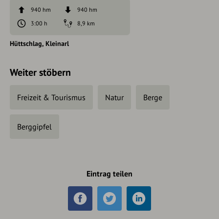
940 hm
940 hm
3:00 h
8,9 km
Hüttschlag
Kleinarl
Weiter stöbern
Freizeit & Tourismus
Natur
Berge
Berggipfel
Eintrag teilen