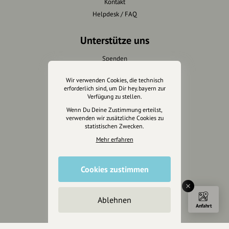
Kontakt
Helpdesk / FAQ
Unterstütze uns
Spenden
Partner werden
Wir verwenden Cookies, die technisch
Crowdfunding
erforderlich sind, um Dir hey.bayern zur
Förderungen
Verfügung zu stellen.
Werbemöglichkeiten
Wenn Du Deine Zustimmung erteilst,
verwenden wir zusätzliche Cookies zu
statistischen Zwecken.
Rechtliches
Mehr erfahren
Impressum
Datenschutz
Cookies zustimmen
AGB
Cookies zurücksetzen
Ablehnen
Anfahrt
Presse