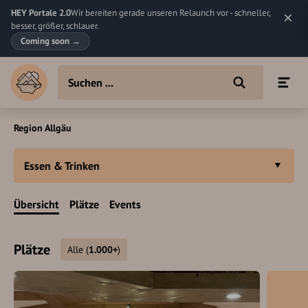
HEY Portale 2.0
Wir bereiten gerade unseren Relaunch vor - schneller,
besser, größer, schlauer.
Coming soon
→
Region Allgäu
Essen & Trinken
Übersicht
Plätze
Events
Plätze
Alle
(
1.000+
)