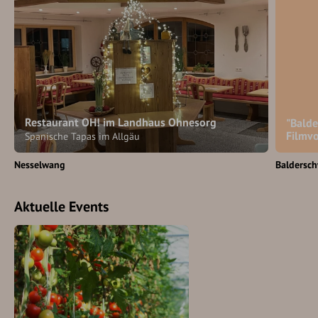
Restaurant OH! im Landhaus Ohnesorg
"Bald
Filmv
Spanische Tapas im Allgäu
Nesselwang
Baldersc
Aktuelle Events