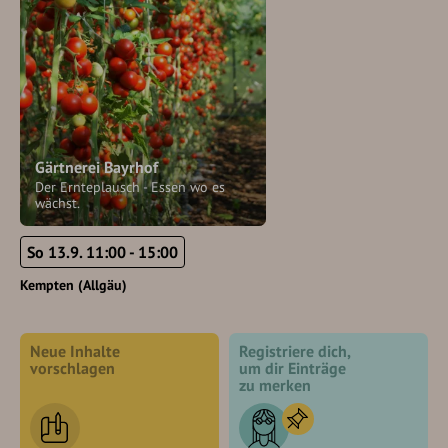
Gärtnerei Bayrhof
Der Ernteplausch - Essen wo es
wächst.
So 13.9. 11:00 - 15:00
Kempten (Allgäu)
Neue Inhalte
Registriere dich,
vorschlagen
um dir Einträge
zu merken