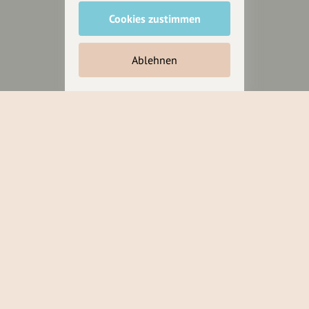
Cookies zustimmen
Inhalte vorschlagen
Ablehnen
Jetzt unterstützen
Wir können leider keine
Spendenquittung ausstellen.