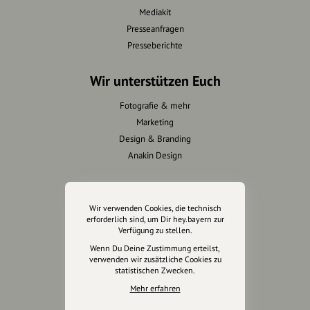
Mediakit
Presseanfragen
Presseberichte
Wir unterstützen Euch
Fotografie & mehr
Marketing
Design & Branding
Anakin Design
Wir verwenden Cookies, die technisch
Unterstütze
erforderlich sind, um Dir hey.bayern zur
unsere Plattform
Verfügung zu stellen.
Wenn Du Deine Zustimmung erteilst,
verwenden wir zusätzliche Cookies zu
hey.bayern ist ein Projekt von
statistischen Zwecken.
uns für unsere Region und
Mehr erfahren
für alle, die uns besuchen
wollen.