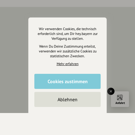
Über Uns
Wir verwenden Cookies, die technisch
erforderlich sind, um Dir hey.bayern zur
Über hey.bayern
Verfügung zu stellen.
Story & Vision
Wenn Du Deine Zustimmung erteilst,
Die Köpfe
verwenden wir zusätzliche Cookies zu
statistischen Zwecken.
Unterstützer
Mehr erfahren
Servus sagen
Cookies zustimmen
Kontakt
Helpdesk / FAQ
Ablehnen
Anfahrt
Unterstütze uns
Spenden
Partner werden
Crowdfunding