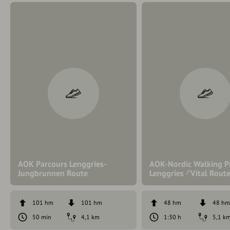
AOK Parcours Lenggries-
AOK-Nordic Walking P
Jungbrunnen Route
Lenggries -"Vital Route
101 hm
101 hm
48 hm
48 h
50 min
4,1 km
1:30 h
5,1 k